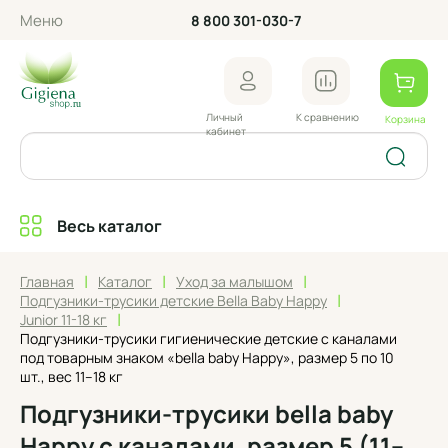
Меню
8 800 301-030-7
Личный
К сравнению
Корзина
кабинет
Весь каталог
|
|
|
Главная
Каталог
Уход за малышом
|
Подгузники-трусики детские Bella Baby Happy
|
Junior 11-18 кг
Подгузники-трусики гигиенические детские с каналами
под товарным знаком «bella baby Happy», размер 5 по 10
шт., вес 11–18 кг
Подгузники-трусики bella baby
Happy с каналами, размер 5 (11–