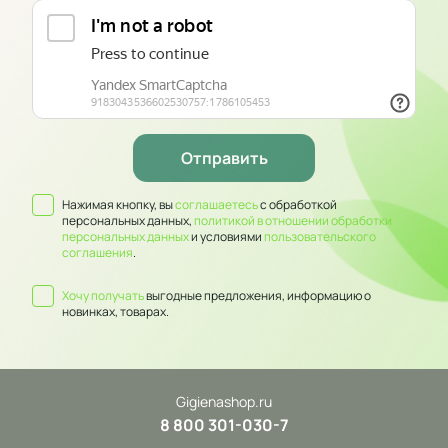
Нажимая кнопку, вы
соглашаетесь
с обработкой
персональных данных,
политикой в отношении обработки
персональных данных
и условиями
пользовательского
соглашения
.
Хочу получать
выгодные предложения, информацию о
новинках, товарах.
Gigienashop.ru
8 800 301-030-7