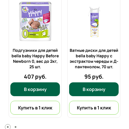
Подгузники для детей
Ватные диски для детей
bella baby Happy Before
bella baby Happy с
7
Newborn 0, вес до 2кг,
экстрактом череды и Д-
25 шт.
пантенолом,
70 шт.
407 руб.
95 руб.
В корзину
В корзину
Купить в 1 клик
Купить в 1 клик