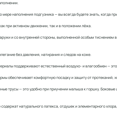
наполнении.
 мере наполнения подгузника — вы всегда будете знать, когда пр
ак при активном движении, так и в положении лёжа.
ружи и со внутренней стороны, выполненной особым тиснением в
легание без давления, натирания и следов на коже.
иалы поддерживают естественный воздухо- и влагообмен — это 
мы обеспечивает комфортную посадку и защиту от протеканий, х
ые трусы — это удобно при приучении малыша к горшку. Боковые 
содержат натурального латекса, отдушек и элементарного хлора,