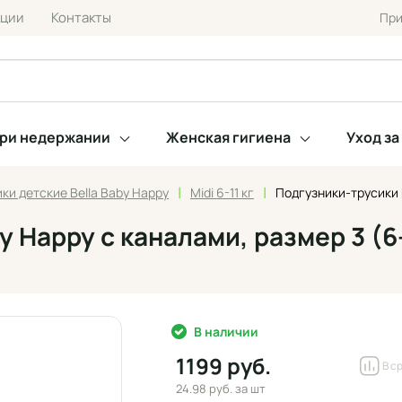
кции
Контакты
При
при недержании
Женская гигиена
Уход з
|
|
ки детские Bella Baby Happy
Midi 6-11 кг
Подгузники-трусики b
 Happy с каналами, размер 3 (6–1
В наличии
1199 руб.
В с
24.98 руб.
за шт