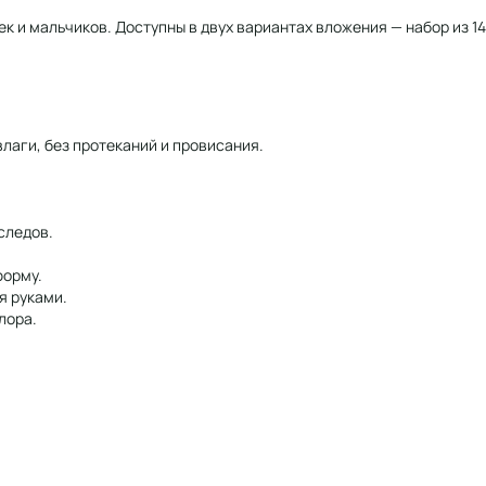
чек и мальчиков. Доступны в двух вариантах вложения — набор из 1
аги, без протеканий и провисания.
следов.
форму.
я руками.
лора.