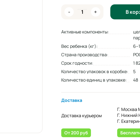
-
+
В кор
Активные компоненты:
це
па
Вес ребенка (кг):
6–1
Страна производства:
РО
Срок годности:
1 8
Количество упаковок в коробке:
5
Количество единиц в упаковке:
48
Доставка
Г. Москва 
Г. Нижний 
Доставка курьером
Г. Екатери
От 200 руб
Бесплат