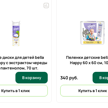
 диски для детей bella
Пеленки детские bell
ppy с экстрактом череды
Happy 60 x 60 см,
10
-пантенолом,
70 шт.
340 руб.
В корзину
В ко
Купить в 1 клик
Купить в 1 клик