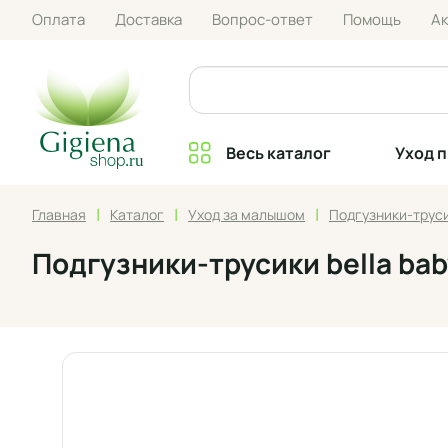
Оплата
Доставка
Вопрос-ответ
Помощь
А
Весь каталог
Уход 
|
|
|
Главная
Каталог
Уход за малышом
Подгузники-труси
Подгузники-трусики bella baby