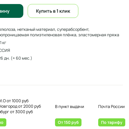
зину
Купить в 1 клик
ллюлоза, нетканый материал, суперабсорбент,
ропроницаемая полиэтиленовая плёнка, эластомерная пряжа
1 кг
ССИЯ
26 дн. (≈ 60 мес.)
М.О от 1000 руб
Новгород от 2000 руб
В пункт выдачи
Почта России
нбург от 3000 руб
но
От 150 руб
По тарифу