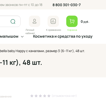
ем звонков пн-пт с 10 до 18
8 800 301-030-7
0
руб.
Личный
К сравнению
Корзина
кабинет
а малышом
Косметика и средства по уходу
ella baby Happy с каналами, размер 3 (6–11 кг), 48 шт.
1 кг), 48 шт.
(отзывов пока нет)
равнение