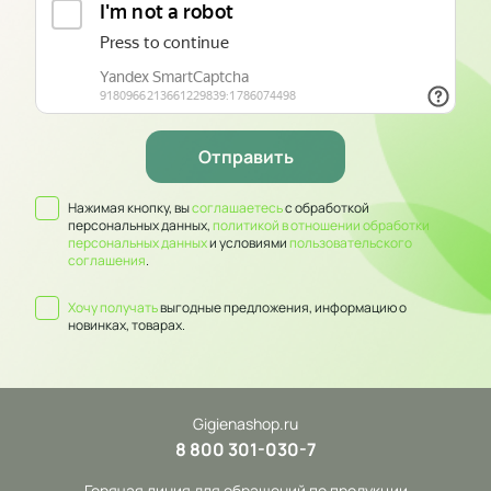
Нажимая кнопку, вы
соглашаетесь
с обработкой
персональных данных,
политикой в отношении обработки
персональных данных
и условиями
пользовательского
соглашения
.
Хочу получать
выгодные предложения, информацию о
новинках, товарах.
Gigienashop.ru
8 800 301-030-7
Горячая линия для обращений по продукции