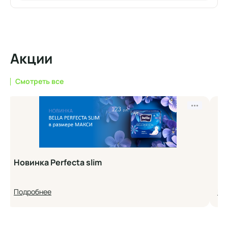
Акции
Смотреть все
•••
Новинка Perfecta slim
Но
Подробнее
По