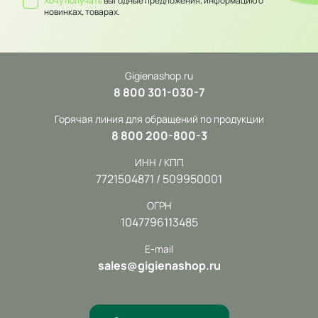
Хочу получать
выгодные предложения, информацию о
новинках, товарах.
Gigienashop.ru
8 800 301-030-7
Горячая линия для обращений по продукции
8 800 200-800-3
ИНН / КПП
7721504871 / 509950001
ОГРН
1047796113485
E-mail
sales@gigienashop.ru