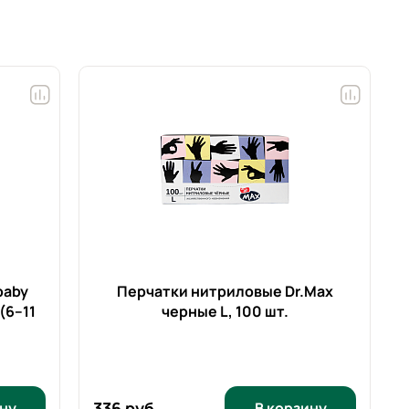
baby
Перчатки нитриловые Dr.Max
(6–11
черные L,
100 шт.
336 руб.
ну
В корзину