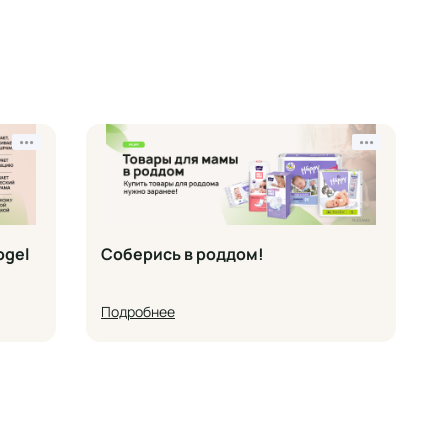
•••
•••
ogel
Соберись в роддом!
Подробнее