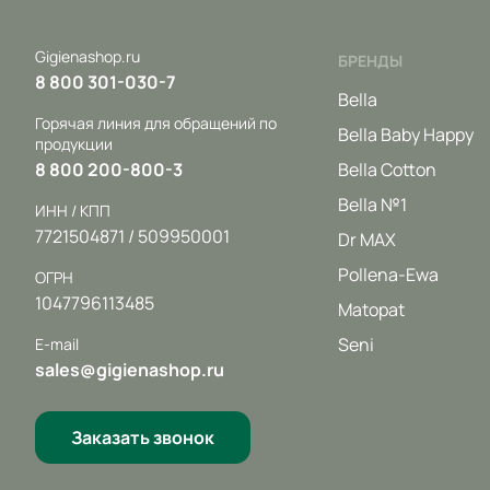
Gigienashop.ru
БРЕНДЫ
8 800 301-030-7
Bella
Горячая линия для обращений по
Bella Baby Happy
продукции
8 800 200-800-3
Bella Cotton
Bella №1
ИНН / КПП
7721504871 / 509950001
Dr MAX
Pollena-Ewa
ОГРН
1047796113485
Matopat
Seni
E-mail
sales@gigienashop.ru
Заказать звонок