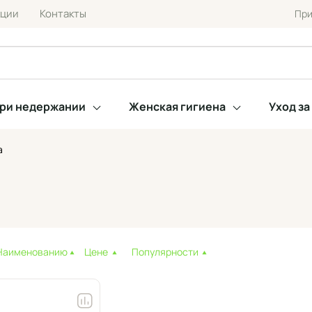
кции
Контакты
При
при недержании
Женская гигиена
Уход з
а
Наименованию
Цене
Популярности