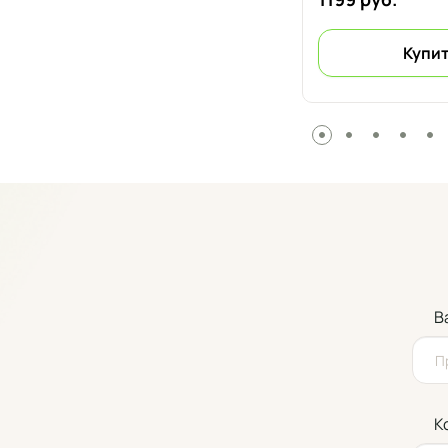
Купить в 1 клик
Купит
В
К