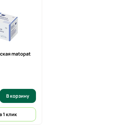
ская matopat
В корзину
в 1 клик