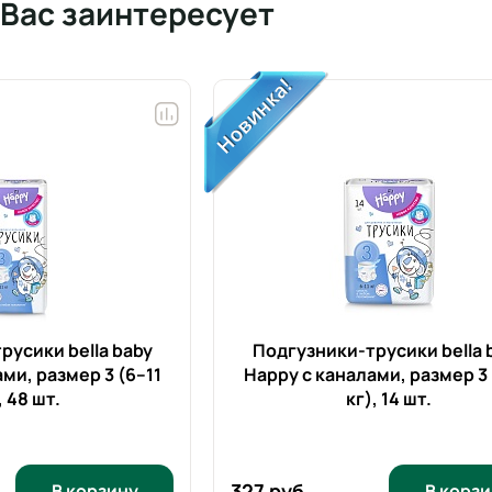
 Вас заинтересует
русики bella baby
Подгузники-трусики bella 
ми, размер 3 (6–11
Happy с каналами, размер 3 
,
48 шт.
кг),
14 шт.
327 руб.
В корзину
В корзи