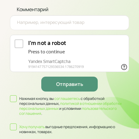
Комментарий
Нажимая кнопку, вы
соглашаетесь
с обработкой
персональных данных,
политикой в отношении обработки
персональных данных
и условиями
пользовательского
соглашения
.
Хочу получать
выгодные предложения, информацию о
новинках, товарах.