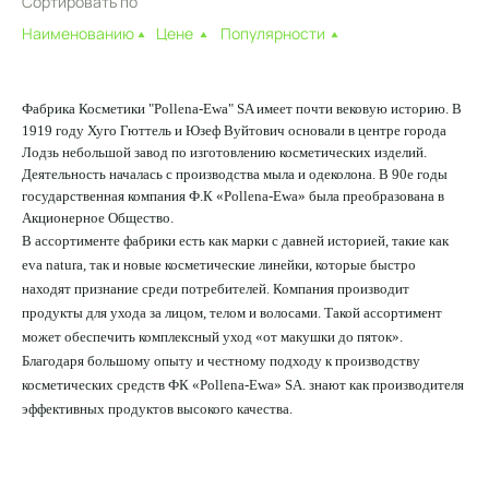
Сортировать по
Наименованию
Цене
Популярности
Фабрика Косметики "Pollena-Ewa" SA имеет почти вековую историю. В
1919 году Хуго Гюттель и Юзеф Вуйтович основали в центре города
Лодзь небольшой завод по изготовлению косметических изделий.
Деятельность началась с производства мыла и одеколона⁠. В 90е годы
государственная компания Ф.К «Pollena-Ewa» была преобразована в
Акционерное Общество⁠.
В ассортименте фабрики есть как марки с давней историей, такие как
eva natura, так и новые косметические линейки, которые быстро
находят признание среди потребителей. Компания производит
продукты для ухода за лицом, телом и волосами. Такой ассортимент
может обеспечить комплексный уход «от макушки до пяток».
Благодаря большому опыту и честному подходу к производству
косметических средств ФК «Pollena-Ewa» SA. знают как производителя
эффективных продуктов высокого качества.⁠