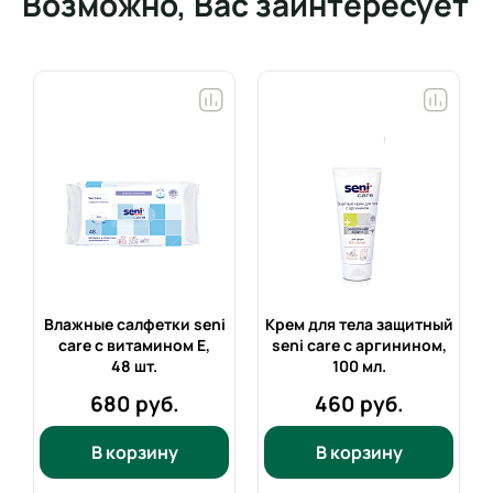
Возможно, Вас заинтересует
й
Влажные салфетки seni
Крем для тела защитный
care с витамином E,
seni care с аргинином,
48 шт.
100 мл.
680 руб.
460 руб.
В корзину
В корзину