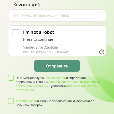
Комментарий
Нажимая кнопку, вы
соглашаетесь
с обработкой
персональных данных,
политикой в отношении обработки
персональных данных
и условиями
пользовательского
соглашения
.
Хочу получать
выгодные предложения, информацию о
новинках, товарах.