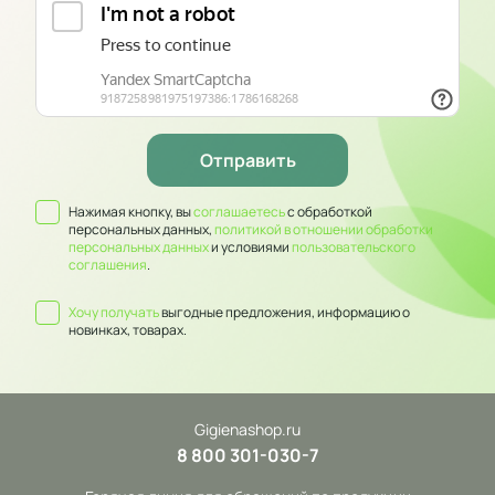
Нажимая кнопку, вы
соглашаетесь
с обработкой
персональных данных,
политикой в отношении обработки
персональных данных
и условиями
пользовательского
соглашения
.
Хочу получать
выгодные предложения, информацию о
новинках, товарах.
Gigienashop.ru
8 800 301-030-7