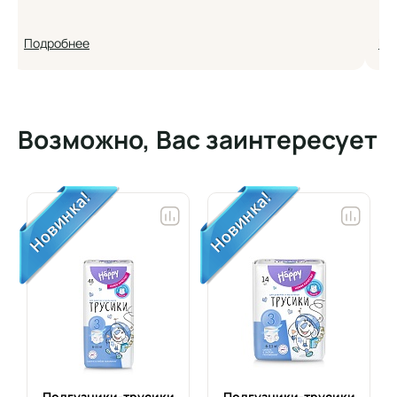
Подробнее
По
Возможно, Вас заинтересует
Подгузники-трусики
Подгузники-трусики