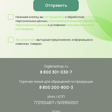
Нажимая кнопку, вы
соглашаетесь
с обработкой
персональных данных,
политикой в отношении обработки
персональных данных
и условиями
пользовательского
соглашения
.
Хочу получать
выгодные предложения, информацию о
новинках, товарах.
Gigienashop.ru
8 800 301-030-7
Горячая линия для обращений по продукции
8 800 200-800-3
ИНН / КПП
7721504871 / 509950001
ОГРН