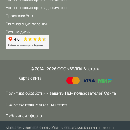
Урологические прокладки мужские
Прокладки Bella
Впитывающие пеленки
Ватные диски
©
2014
—2026
ООО «БЕЛЛА Восток»
Карта сайта
Политика обработки и защиты ПДн пользователей Сайта
Пользовательское соглашение
Публичная оферта
Общая Политика обработки и Защиты ПДн
Мы используем файлы куки. Оставаясь с нами вы соглашаетесь на