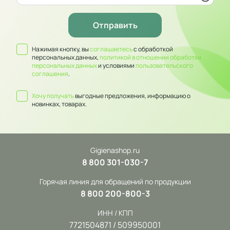
Нажимая кнопку, вы
соглашаетесь
с обработкой
персональных данных,
политикой в отношении обработки
персональных данных
и условиями
пользовательского
соглашения
.
Хочу получать
выгодные предложения, информацию о
новинках, товарах.
Gigienashop.ru
8 800 301-030-7
Горячая линия для обращений по продукции
8 800 200-800-3
ИНН / КПП
7721504871 / 509950001