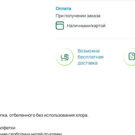
Оплата
При получении заказа
Наличными/картой
Возможна
бесплатная
доставка
ка, отбеленного без использования хлора.
алфетки
ание свободных нитей по краям