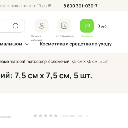
ем звонков пн-пт с 10 до 18
8 800 301-030-7
0
руб.
Личный
К сравнению
Корзина
кабинет
а малышом
Косметика и средства по уходу
ые matopat matocomp 8 сложений: 7,5 см x 7,5 см, 5 шт.
7,5 см x 7,5 см, 5 шт.
(отзывов пока нет)
внение