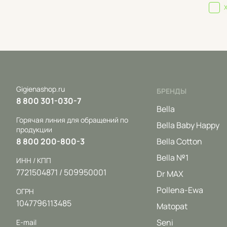
Gigienashop.ru
БРЕНДЫ
8 800 301-030-7
Bella
Горячая линия для обращений по
Bella Baby Happy
продукции
8 800 200-800-3
Bella Cotton
Bella №1
ИНН / КПП
7721504871 / 509950001
Dr MAX
Pollena-Ewa
ОГРН
1047796113485
Matopat
Seni
E-mail