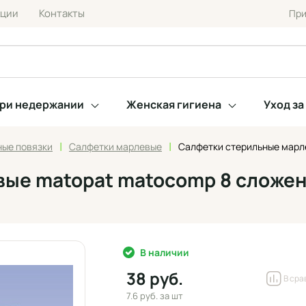
кции
Контакты
При
при недержании
Женская гигиена
Уход з
|
|
ные повязки
Салфетки марлевые
Салфетки стерильные марлев
 matopat matocomp 8 сложений: 
В наличии
38 руб.
В сра
7.6 руб.
за шт