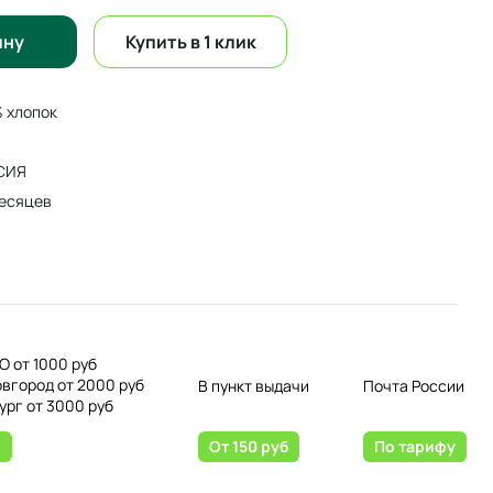
ину
Купить в 1 клик
 хлопок
СИЯ
есяцев
О от 1000 руб
овгород от 2000 руб
В пункт выдачи
Почта России
ург от 3000 руб
о
От 150 руб
По тарифу