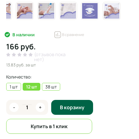
В наличии
В сравнение
166 руб.
(отзывов пока
нет)
13.83 руб.
за шт
Количество:
1 шт
12 шт
38 шт
-
+
В корзину
Купить в 1 клик