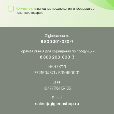
Хочу получать
выгодные предложения, информацию о
новинках, товарах.
Gigienashop.ru
8 800 301-030-7
Горячая линия для обращений по продукции
8 800 200-800-3
ИНН / КПП
7721504871 / 509950001
ОГРН
1047796113485
E-mail
sales@gigienashop.ru