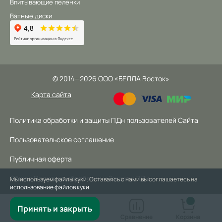
Впитывающие пеленки
Ватные диски
©
2014
—2026
ООО «БЕЛЛА Восток»
Карта сайта
Политика обработки и защиты ПДн пользователей Сайта
Пользовательское соглашение
Публичная оферта
Общая Политика обработки и Защиты ПДн
Мы используем файлы куки. Оставаясь с нами вы соглашаетесь на
использование файлов куки
.
Принять и закрыть
Главная
Кабинет
Сравнение
Корзина