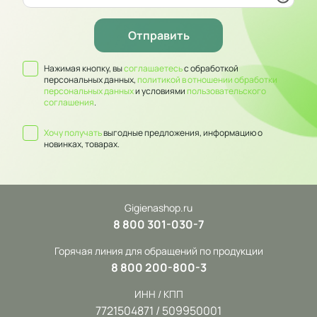
Нажимая кнопку, вы
соглашаетесь
с обработкой
персональных данных,
политикой в отношении обработки
персональных данных
и условиями
пользовательского
соглашения
.
Хочу получать
выгодные предложения, информацию о
новинках, товарах.
Gigienashop.ru
8 800 301-030-7
Горячая линия для обращений по продукции
8 800 200-800-3
ИНН / КПП
7721504871 / 509950001