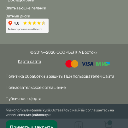
Прокладки Bella
Впитывающие пеленки
Ватные диски
©
2014
—2026
ООО «БЕЛЛА Восток»
Карта сайта
Политика обработки и защиты ПДн пользователей Сайта
Пользовательское соглашение
Публичная оферта
Общая Политика обработки и Защиты ПДн
Мы используем файлы куки. Оставаясь с нами вы соглашаетесь на
использование файлов куки
.
Принять и закрыть