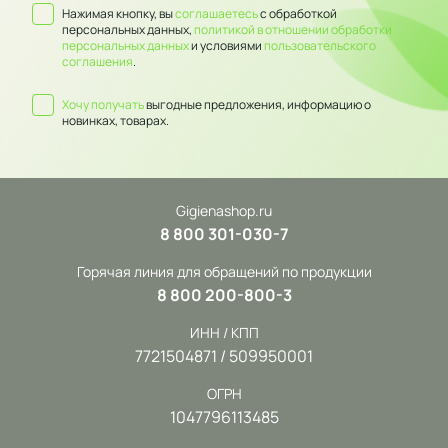
Нажимая кнопку, вы
соглашаетесь
с обработкой
персональных данных,
политикой в отношении обработки
персональных данных
и условиями
пользовательского
соглашения
.
Хочу получать
выгодные предложения, информацию о
новинках, товарах.
Gigienashop.ru
8 800 301-030-7
Горячая линия для обращений по продукции
8 800 200-800-3
ИНН / КПП
7721504871 / 509950001
ОГРН
1047796113485