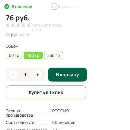
В наличии
В сравнение
76 руб.
(отзывов пока
нет)
76 руб.
за шт
Объем:
50 гр
100 гр
250 гр
-
+
В корзину
Купить в 1 клик
Страна
РОССИЯ
производства:
Срок годности:
60 месяцев