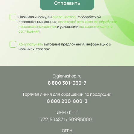
Нажимая кнопку, вы
соглашаетесь
с обработкой
персональных данных,
политикой в отношении обработки
персональных данных
и условиями
пользовательского
соглашения
.
Хочу получать
выгодные предложения, информацию о
новинках, товарах.
Gigienashop.ru
8 800 301-030-7
Горячая линия для обращений по продукции
8 800 200-800-3
ИНН / КПП
7721504871 / 509950001
ОГРН