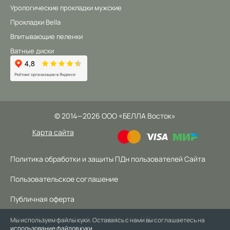
Урологические прокладки мужские
Прокладки Bella
Впитывающие пеленки
Ватные диски
©
2014
—2026
ООО «БЕЛЛА Восток»
Карта сайта
Политика обработки и защиты ПДн пользователей Сайта
Пользовательское соглашение
Публичная оферта
Общая Политика обработки и Защиты ПДн
Мы используем файлы куки. Оставаясь с нами вы соглашаетесь на
использование файлов куки
.