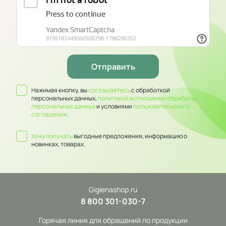
Нажимая кнопку, вы
соглашаетесь
с обработкой
персональных данных,
политикой в отношении обработки
персональных данных
и условиями
пользовательского
соглашения
.
Хочу получать
выгодные предложения, информацию о
новинках, товарах.
Gigienashop.ru
8 800 301-030-7
Горячая линия для обращений по продукции