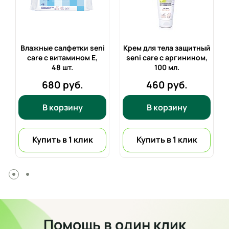
й
Влажные салфетки seni
Крем для тела защитный
care с витамином E,
seni care с аргинином,
48 шт.
100 мл.
680 руб.
460 руб.
В корзину
В корзину
Купить в 1 клик
Купить в 1 клик
Помощь в один клик