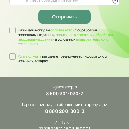
Нажимая кнопку, вы
соглашаетесь
с обработкой
персональных данных,
политикой в отношении обработки
персональных данных
и условиями
пользовательского
соглашения
.
Хочу получать
выгодные предложения, информацию о
новинках, товарах.
Gigienashop.ru
8 800 301-030-7
Горячая линия для обращений по продукции
8 800 200-800-3
ИНН / КПП
7721504871 / 509950001