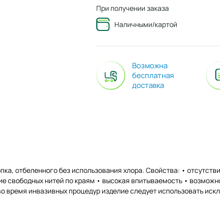
При получении заказа
Наличными/картой
Возможна
бесплатная
доставка
ка, отбеленного без использования хлора. Свойства: • отсутcтв
ие свободных нитей по краям • высокая впитываемость • возможн
о время инвазивных процедур изделие следует использовать иск