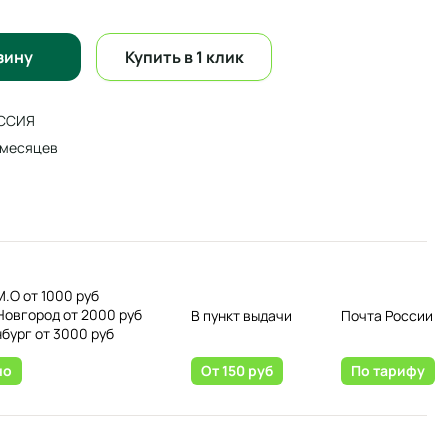
зину
Купить в 1 клик
ССИЯ
 месяцев
0
М.О от 1000 руб
Новгород от 2000 руб
В пункт выдачи
Почта России
нбург от 3000 руб
но
От 150 руб
По тарифу