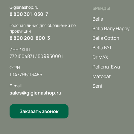
Gigienashop.ru
БРЕНДЫ
8 800 301-030-7
Bella
Горячая линия для обращений по
Bella Baby Happy
продукции
8 800 200-800-3
Bella Cotton
Bella №1
ИНН / КПП
7721504871 / 509950001
Dr MAX
Pollena-Ewa
ОГРН
1047796113485
Matopat
Seni
E-mail
sales@gigienashop.ru
Заказать звонок