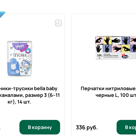
ики-трусики bella baby
Перчатки нитриловые 
каналами, размер 3 (6–11
черные L,
100 шт
кг),
14 шт.
.
336 руб.
В корзину
В ко