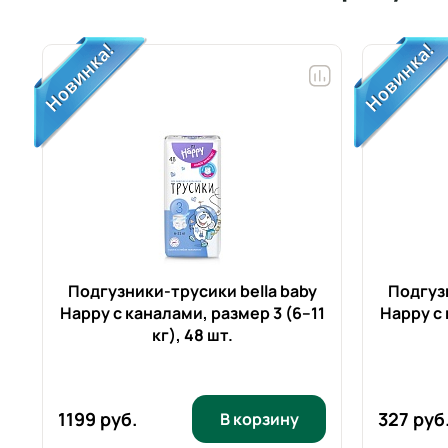
r
Подгузники-трусики bella baby
Подгузн
Happy с каналами, размер 3 (6–11
Happy с 
кг),
48 шт.
1199 руб.
327 руб
В корзину