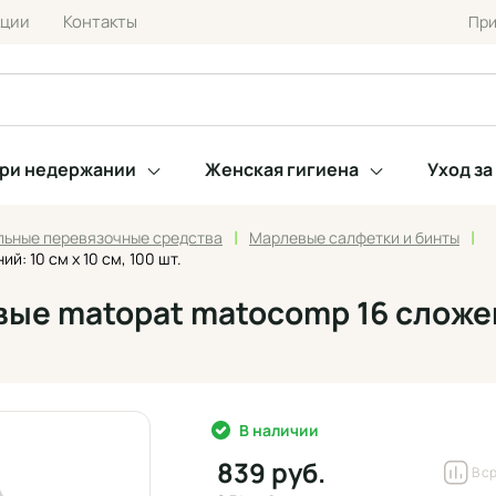
кции
Контакты
При
при недержании
Женская гигиена
Уход з
|
|
льные перевязочные средства
Марлевые салфетки и бинты
 10 см х 10 см, 100 шт.
е matopat matocomp 16 сложений
В наличии
839 руб.
В с