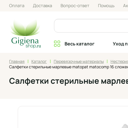
Оплата
Доставка
Вопрос-ответ
Помощь
А
Весь каталог
Уход 
|
|
|
Главная
Каталог
Перевязочные материалы
Нестери
Салфетки стерильные марлевые matopat matocomp 16 сложений:
Салфетки стерильные марлевы