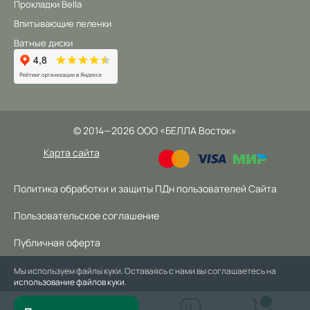
Прокладки Bella
Впитывающие пеленки
Ватные диски
©
2014
—2026
ООО «БЕЛЛА Восток»
Карта сайта
Политика обработки и защиты ПДн пользователей Сайта
Пользовательское соглашение
Публичная оферта
Общая Политика обработки и Защиты ПДн
Мы используем файлы куки. Оставаясь с нами вы соглашаетесь на
использование файлов куки
.