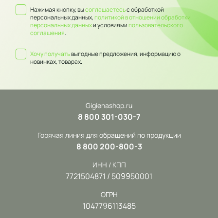
Нажимая кнопку, вы
соглашаетесь
с обработкой
персональных данных,
политикой в отношении обработки
персональных данных
и условиями
пользовательского
соглашения
.
Хочу получать
выгодные предложения, информацию о
новинках, товарах.
Gigienashop.ru
8 800 301-030-7
Горячая линия для обращений по продукции
8 800 200-800-3
ИНН / КПП
7721504871 / 509950001
ОГРН
1047796113485