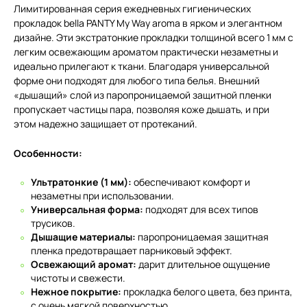
Лимитированная серия ежедневных гигиенических
прокладок bella PANTY My Way aroma в ярком и элегантном
дизайне. Эти экстратонкие прокладки толщиной всего 1 мм с
легким освежающим ароматом практически незаметны и
идеально прилегают к ткани. Благодаря универсальной
форме они подходят для любого типа белья. Внешний
«дышащий» слой из паропроницаемой защитной пленки
пропускает частицы пара, позволяя коже дышать, и при
этом надежно защищает от протеканий.
Особенности:
Ультратонкие (1 мм):
обеспечивают комфорт и
незаметны при использовании.
Универсальная форма:
подходят для всех типов
трусиков.
Дышащие материалы:
паропроницаемая защитная
пленка предотвращает парниковый эффект.
Освежающий аромат:
дарит длительное ощущение
чистоты и свежести.
Нежное покрытие:
прокладка белого цвета, без принта,
с очень мягкой поверхностью.