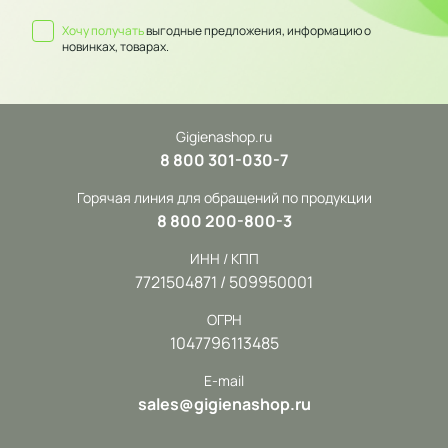
Хочу получать
выгодные предложения, информацию о
новинках, товарах.
Gigienashop.ru
8 800 301-030-7
Горячая линия для обращений по продукции
8 800 200-800-3
ИНН / КПП
7721504871 / 509950001
ОГРН
1047796113485
E-mail
sales@gigienashop.ru