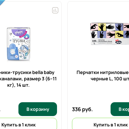
ики-трусики bella baby
Перчатки нитриловые 
каналами, размер 3 (6–11
черные L,
100 шт
кг),
14 шт.
.
336 руб.
В корзину
В ко
Купить в 1 клик
Купить в 1 клик