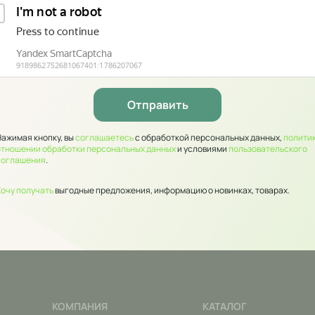
Нажимая кнопку, вы
соглашаетесь
с обработкой персональных данных,
политик
отношении обработки персональных данных
и условиями
пользовательского
соглашения
.
Хочу получать
выгодные предложения, информацию о новинках, товарах.
КОМПАНИЯ
КАТАЛОГ