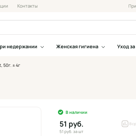
кции
Контакты
При
при недержании
Женская гигиена
Уход з
 50г. ± 4г
В наличии
51 руб.
В с
51 руб.
за шт