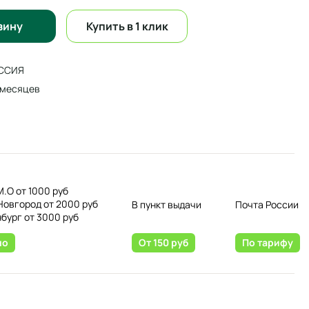
зину
Купить в 1 клик
ССИЯ
 месяцев
М.О от 1000 руб
Новгород от 2000 руб
В пункт выдачи
Почта России
нбург от 3000 руб
но
От 150 руб
По тарифу