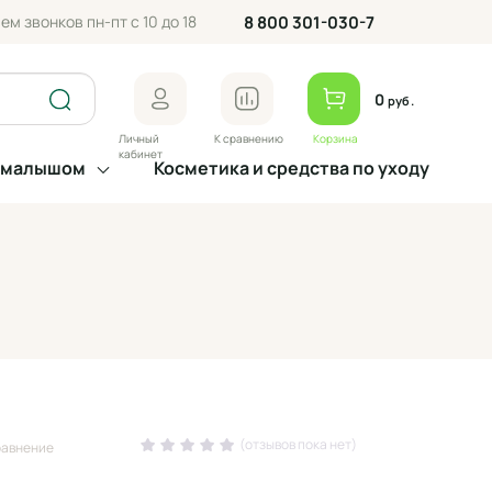
ем звонков пн-пт с 10 до 18
8 800 301-030-7
0
руб.
Личный
К сравнению
Корзина
кабинет
а малышом
Косметика и средства по уходу
(отзывов пока нет)
равнение