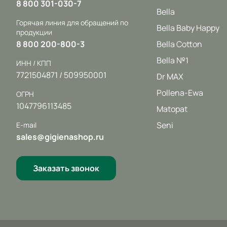
8 800 301-030-7
Bella
Горячая линия для обращений по
Bella Baby Happy
продукции
8 800 200-800-3
Bella Cotton
Bella №1
ИНН / КПП
7721504871 / 509950001
Dr MAX
Pollena-Ewa
ОГРН
1047796113485
Matopat
Seni
E-mail
sales@gigienashop.ru
Заказать звонок