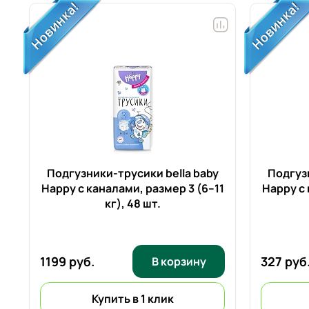
r
Подгузники-трусики bella baby
Подгузн
Happy с каналами, размер 3 (6–11
Happy с 
кг),
48 шт.
1199 руб.
327 руб
В корзину
Купить в 1 клик