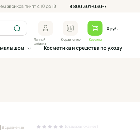
ем звонков пн-пт с 10 до 18
8 800 301-030-7
0
руб.
Личный
К сравнению
Корзина
кабинет
а малышом
Косметика и средства по уходу
(отзывов пока нет)
В сравнение