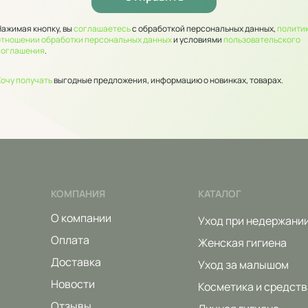
Нажимая кнопку, вы
соглашаетесь
с обработкой персональных данных,
политик
отношении обработки персональных данных
и условиями
пользовательского
соглашения
.
Хочу получать
выгодные предложения, информацию о новинках, товарах.
КОМПАНИЯ
КАТАЛОГ
О компании
Уход при недержани
Оплата
Женская гигиена
Доставка
Уход за малышом
Новости
Косметика и средств
Отзывы