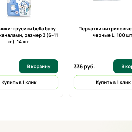
ики-трусики bella baby
Перчатки нитриловые 
каналами, размер 3 (6–11
черные L,
100 шт
кг),
14 шт.
.
336 руб.
В корзину
В ко
Купить в 1 клик
Купить в 1 клик