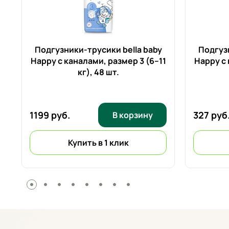
r
Подгузники-трусики bella baby
Подгузн
Happy с каналами, размер 3 (6–11
Happy с 
кг),
48 шт.
1199 руб.
327 руб
В корзину
Купить в 1 клик