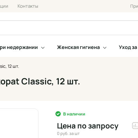
кции
Контакты
При
при недержании
Женская гигиена
Уход з
c, 12 шт.
at Classic, 12 шт.
В наличии
Цена по запросу
0 руб.
за шт