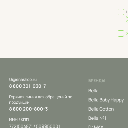
Gigienashop.ru
БРЕНДЫ
8 800 301-030-7
Bella
Горячая линия для обращений по
Bella Baby Happy
продукции
8 800 200-800-3
Bella Cotton
Bella №1
ИНН / КПП
7721504871 / 509950001
Dr MAX