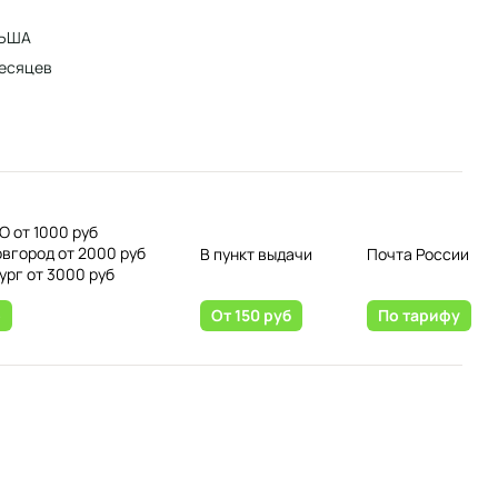
ЬША
есяцев
О от 1000 руб
овгород от 2000 руб
В пункт выдачи
Почта России
ург от 3000 руб
о
От 150 руб
По тарифу